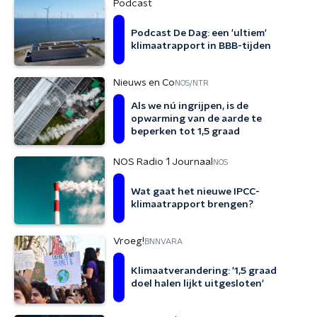
Podcast
Podcast De Dag: een 'ultiem'
klimaatrapport in BBB-tijden
Nieuws en Co
NOS/NTR
Als we nú ingrijpen, is de
opwarming van de aarde te
beperken tot 1,5 graad
NOS Radio 1 Journaal
NOS
Wat gaat het nieuwe IPCC-
klimaatrapport brengen?
Vroeg!
BNNVARA
Klimaatverandering: '1,5 graad
doel halen lijkt uitgesloten'