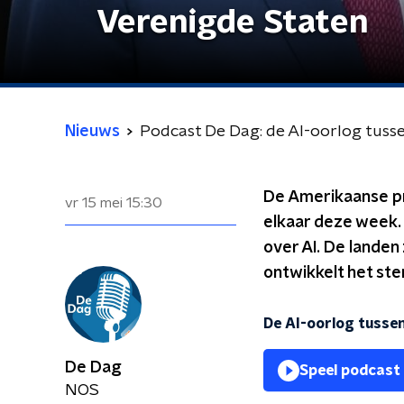
Verenigde Staten
Nieuws
Podcast De Dag: de AI-oorlog tusse
De Amerikaanse pr
vr 15 mei
15:30
elkaar deze week.
over AI. De landen 
ontwikkelt het st
De AI-oorlog tusse
De Dag
Speel podcast
NOS