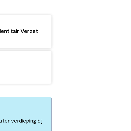
entitair Verzet
ten verdieping bij