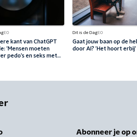
ag
Dit is de Dag
EO
EO
tere kant van ChatGPT
Gaat jouw baan op de hel
de: 'Mensen moeten
door AI? 'Het hoort erbij'
ver pedo's en seks met
er
o
Abonneer je op o