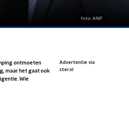
foto:
ANP
Advertentie via
inping ontmoeten
ster.nl
g, maar het gaat ook
ligentie. Wie