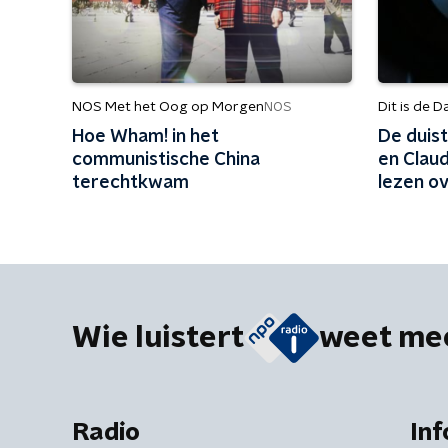
NOS Met het Oog op Morgen
Dit is de D
NOS
Hoe Wham! in het
De duis
communistische China
en Clau
terechtkwam
lezen o
dieren'
Wie luistert
weet me
Radio
Inf