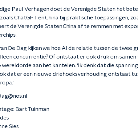
ige Paul Verhagen doet de Verenigde Staten het beter
zoals ChatGPT en China bij praktische toepassingen, zoa
ert de Verenigde Staten China af te remmen met expo
rchips.
 van De Dag kijken we hoe AI de relatie tussen de twee
 alleen concurrentie? Of ontstaat er ook druk om samen
 wereldorde aan het kantelen. 'Ik denk dat die spannin
ok dat er een nieuwe driehoeksverhouding ontstaat tu
ropa.'
dag@nos.nl
ntage: Bart Tuinman
edes
nne Sies