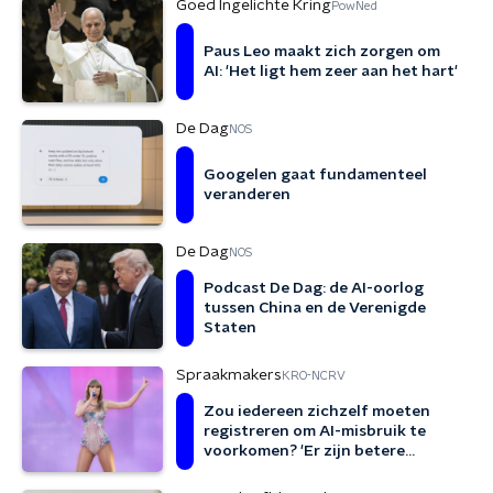
Goed Ingelichte Kring
PowNed
Paus Leo maakt zich zorgen om
AI: 'Het ligt hem zeer aan het hart'
De Dag
NOS
Googelen gaat fundamenteel
veranderen
De Dag
NOS
Podcast De Dag: de AI-oorlog
tussen China en de Verenigde
Staten
Spraakmakers
KRO-NCRV
Zou iedereen zichzelf moeten
registreren om AI-misbruik te
voorkomen? 'Er zijn betere
voorstellen'