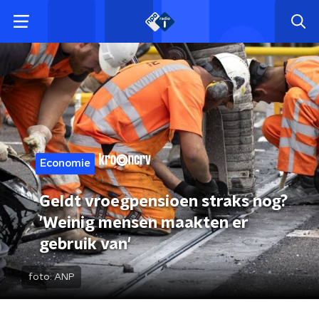
Economie
Geldt vroegpensioen straks nog?
'Weinig mensen maakten er
gebruik van'
foto:
ANP