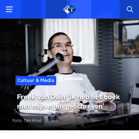
Cultuur & Media
Freek van Duin: 'Ik heb het boek
met mijn ogen geschreven'
foto:
Tim Knol