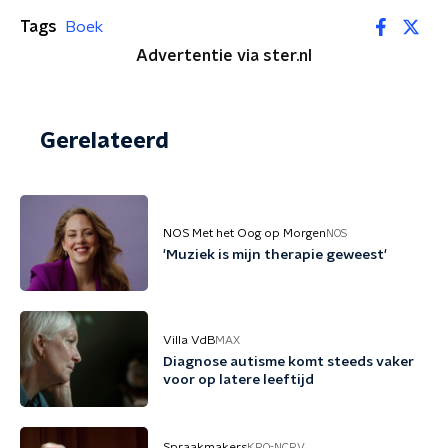
Tags
Boek
Advertentie via ster.nl
Gerelateerd
NOS Met het Oog op Morgen
NOS
'Muziek is mijn therapie geweest'
Villa VdB
MAX
Diagnose autisme komt steeds vaker
voor op latere leeftijd
Spraakmakers
KRO-NCRV