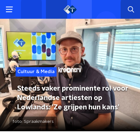
Cultuur & Media
Steeds vaker prominente rol voor
Nederlandse artiesten op
Lowlands: 'Ze grijpen hun kans'
foto:
Spraakmakers