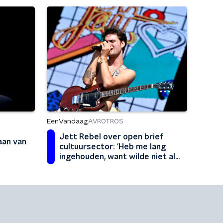
EenVandaag
AVROTROS
Jett Rebel over open brief
aan van
cultuursector: 'Heb me lang
ingehouden, want wilde niet als
zielig overkomen'