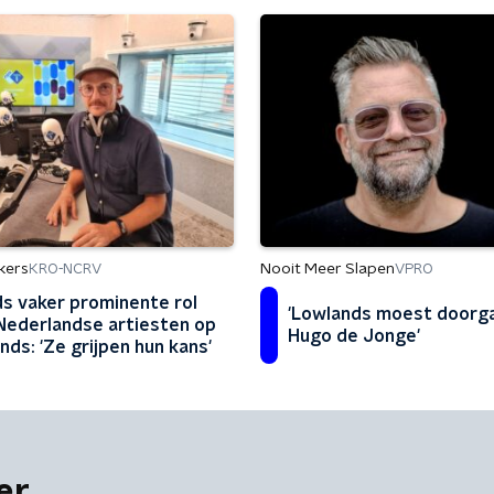
kers
Nooit Meer Slapen
KRO-NCRV
VPRO
s vaker prominente rol
'Lowlands moest doorg
Nederlandse artiesten op
Hugo de Jonge'
nds: 'Ze grijpen hun kans'
er