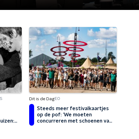
Dit is de Dag
S
EO
n
Steeds meer festivalkaartjes
op de pof: 'We moeten
uizen:
concurreren met schoenen van
300 euro'