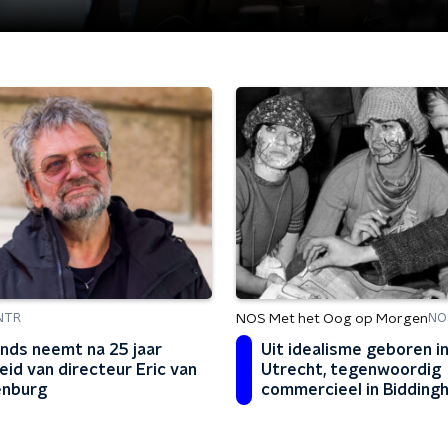
NOS Met het Oog op Morgen
NTR
NO
nds neemt na 25 jaar
Uit idealisme geboren i
eid van directeur Eric van
Utrecht, tegenwoordig
enburg
commercieel in Biddingh
Lowlands