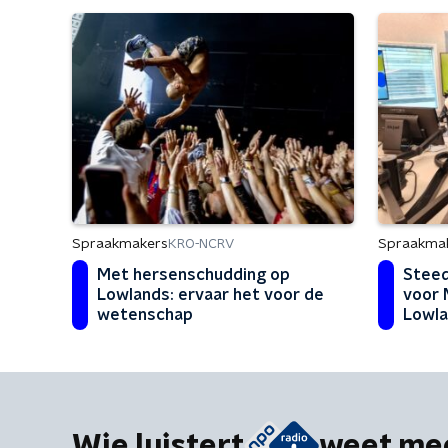
Spraakmakers
Spraakma
KRO-NCRV
Met hersenschudding op
Steed
Lowlands: ervaar het voor de
voor 
wetenschap
Lowla
Wie luistert
weet me