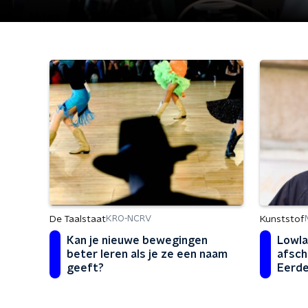
De Taalstaat
Kunststof
KRO-NCRV
Kan je nieuwe bewegingen
Lowla
beter leren als je ze een naam
afsch
geeft?
Eerd