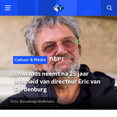
Cultuur & Media
Lowlands neemt na 25 jaar
afscheid van directeur Eric van
Eerdenburg
foto:
Boudewijn Bollmann