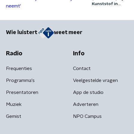
Kunststof in
2020: 'Je kunt
over afscheid
schrijven zonder
dat je het neemt'
Wie luistert
weet meer
Radio
Info
Frequenties
Contact
Programma's
Veelgestelde vragen
Presentatoren
App de studio
Muziek
Adverteren
Gemist
NPO Campus