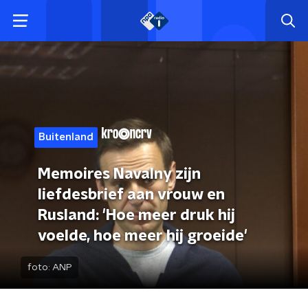
Buitenland
Memoires Navalny zijn
liefdesbrief aan vrouw en
Rusland: 'Hoe meer druk hij
voelde, hoe meer hij groeide'
foto:
ANP