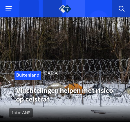
Buitenland
Vluchtelingen helpen met risico
op celstraf
foto:
ANP