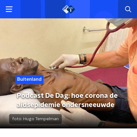
Buitenland
Podcast De Dag: hoe corona de
aidsepidemie ondersneeuwde
foto:
Hugo Tempelman