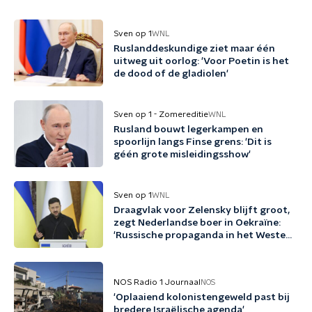
Sven op 1
WNL
Ruslanddeskundige ziet maar één
uitweg uit oorlog: 'Voor Poetin is het
de dood of de gladiolen'
Sven op 1 - Zomereditie
WNL
Rusland bouwt legerkampen en
spoorlijn langs Finse grens: 'Dit is
géén grote misleidingsshow'
Sven op 1
WNL
Draagvlak voor Zelensky blijft groot,
zegt Nederlandse boer in Oekraïne:
'Russische propaganda in het Westen
werkt enorm goed'
NOS Radio 1 Journaal
NOS
'Oplaaiend kolonistengeweld past bij
bredere Israëlische agenda'