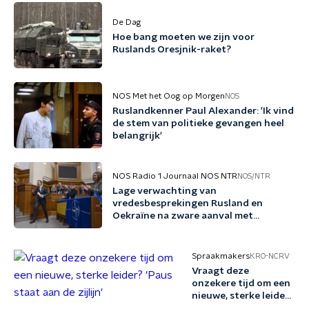
De Dag
Hoe bang moeten we zijn voor
Ruslands Oresjnik-raket?
NOS Met het Oog op Morgen
NOS
Ruslandkenner Paul Alexander: 'Ik vind
de stem van politieke gevangen heel
belangrijk'
NOS Radio 1 Journaal NOS NTR
NOS/NTR
Lage verwachting van
vredesbesprekingen Rusland en
Oekraïne na zware aanval met
ballistische raketten
Spraakmakers
KRO-NCRV
Vraagt deze
onzekere tijd om een
nieuwe, sterke leider?
'Paus staat aan de