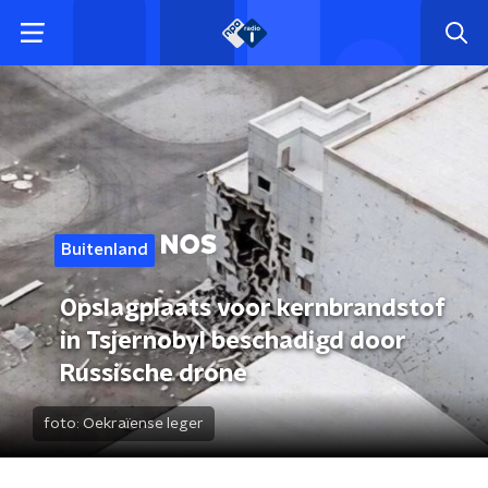
Buitenland
Opslagplaats voor kernbrandstof
in Tsjernobyl beschadigd door
Russische drone
foto:
Oekraïense leger