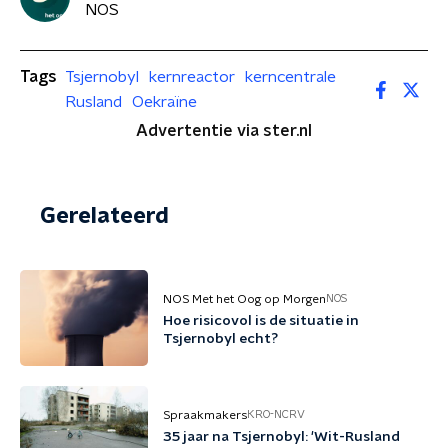
NOS
Tags
Tsjernobyl
kernreactor
kerncentrale
Rusland
Oekraïne
Advertentie via ster.nl
Gerelateerd
NOS Met het Oog op Morgen
NOS
Hoe risicovol is de situatie in
Tsjernobyl echt?
Spraakmakers
KRO-NCRV
35 jaar na Tsjernobyl: 'Wit-Rusland