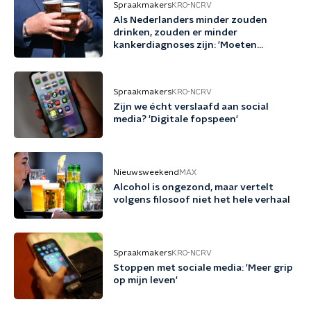
Spraakmakers
KRO-NCRV
Als Nederlanders minder zouden
drinken, zouden er minder
kankerdiagnoses zijn: 'Moeten
bewustzijn vergroten'
Spraakmakers
KRO-NCRV
Zijn we écht verslaafd aan social
media? 'Digitale fopspeen'
Nieuwsweekend
MAX
Alcohol is ongezond, maar vertelt
volgens filosoof niet het hele verhaal
Spraakmakers
KRO-NCRV
Stoppen met sociale media: 'Meer grip
op mijn leven'