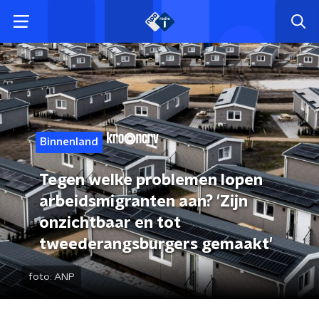
Binnenland
Tegen welke problemen lopen
arbeidsmigranten aan? 'Zijn
onzichtbaar en tot
tweederangsburgers gemaakt'
foto:
ANP