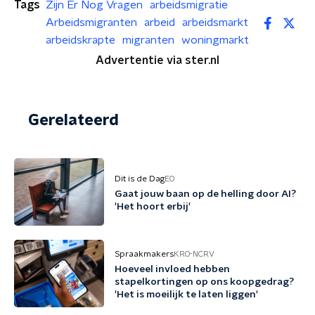
Tags
Zijn Er Nog Vragen
arbeidsmigratie
Arbeidsmigranten
arbeid
arbeidsmarkt
arbeidskrapte
migranten
woningmarkt
Advertentie via ster.nl
Gerelateerd
Dit is de Dag
EO
Gaat jouw baan op de helling door AI?
'Het hoort erbij'
Spraakmakers
KRO-NCRV
Hoeveel invloed hebben
stapelkortingen op ons koopgedrag?
'Het is moeilijk te laten liggen'