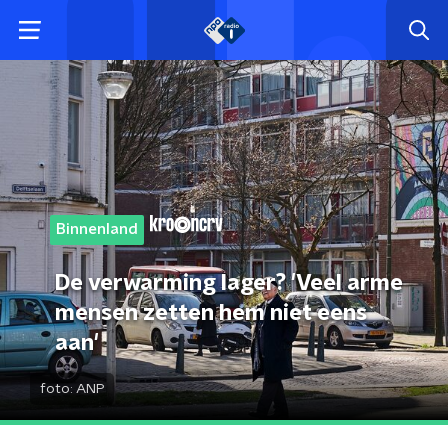
Binnenland
De verwarming lager? 'Veel arme
mensen zetten hem niet eens
aan'
foto:
ANP