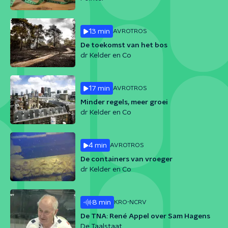
13 min
AVROTROS
De toekomst van het bos
dr Kelder en Co
17 min
AVROTROS
Minder regels, meer groei
dr Kelder en Co
4 min
AVROTROS
De containers van vroeger
dr Kelder en Co
8 min
KRO-NCRV
De TNA: René Appel over Sam Hagens
De Taalstaat