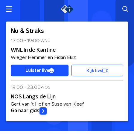
Nu & Straks
17:00
-
19:00
WNL
WNL In de Kantine
Wieger Hemmer en Fidan Ekiz
Kijk live
Luister live
19:00
-
23:00
NOS
NOS Langs de Lijn
Gert van 't Hof en Suse van Kleef
Ga naar gids