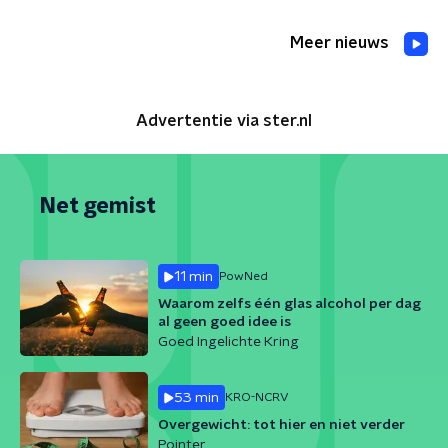
Meer nieuws
Advertentie via ster.nl
Net gemist
11 min
PowNed
Waarom zelfs één glas alcohol per dag
al geen goed idee is
Goed Ingelichte Kring
53 min
KRO-NCRV
Overgewicht: tot hier en niet verder
Pointer