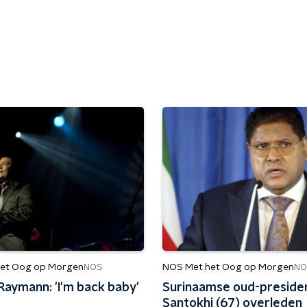
et Oog op Morgen
NOS Met het Oog op Morgen
NOS
NO
Raymann: 'I'm back baby'
Surinaamse oud-preside
Santokhi (67) overleden