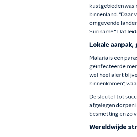
kustgebieden was ma
binnenland. "Daar v
omgevende landen. D
Suriname." Dat lei
Lokale aanpak, 
Malaria is een par
geïnfecteerde mens
wel heel alert blij
binnenkomen", waa
De sleutel tot succ
afgelegen dorpen i
besmetting en zo ve
Wereldwijde str