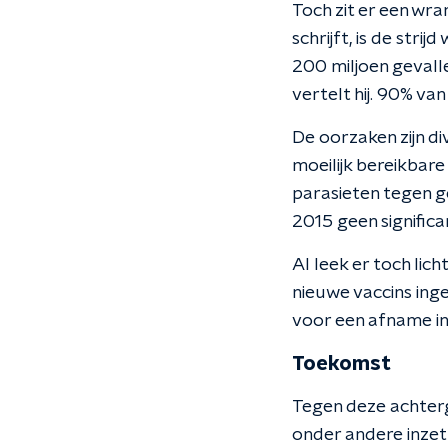
Toch zit er een wr
schrijft, is de stri
200 miljoen gevall
vertelt hij. 90% va
De oorzaken zijn di
moeilijk bereikbar
parasieten tegen g
2015 geen significa
Al leek er toch lic
nieuwe vaccins inge
voor een afname in 
Toekomst
Tegen deze achterg
onder andere inzet 