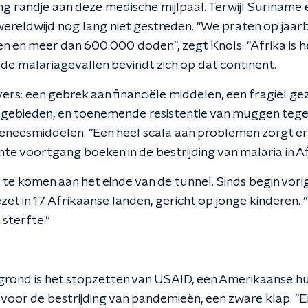
ang randje aan deze medische mijlpaal. Terwijl Suriname
jd wereldwijd nog lang niet gestreden. "We praten op jaar
en en meer dan 600.000 doden", zegt Knols. "Afrika is h
n de malariagevallen bevindt zich op dat continent.
vers: een gebrek aan financiële middelen, een fragiel ge
e gebieden, en toenemende resistentie van muggen tegen
eneesmiddelen. "Een heel scala aan problemen zorgt er
nte voortgang boeken in de bestrijding van malaria in Afr
ht te komen aan het einde van de tunnel. Sinds begin vor
zet in 17 Afrikaanse landen, gericht op jonge kinderen. 
sterfte.”
rond is het stopzetten van USAID, een Amerikaanse hul
voor de bestrijding van pandemieën, een zware klap. "Er