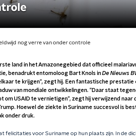
trole
eldwijd nog verre van onder controle
rste land in het Amazonegebied dat officieel malariavri
tie, benadrukt entomoloog Bart Knols in
De Nieuws B
lkaar te krijgen", zegt hij. Een fantastische prestatie o
haduw van mondiale ontwikkelingen. "Daar staat tegeno
t om USAID te vernietigen", zegt hij verwijzend naar
Trump. Hoewel de ziekte in Suriname succesvol is bes
k onder druk.
 felicitaties voor Suriname op hun plaats zijn. In de d