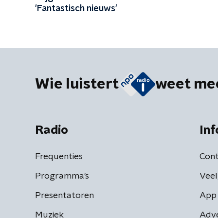
'Fantastisch nieuws'
Wie luistert
weet me
Radio
Inf
Frequenties
Cont
Programma's
Veel
Presentatoren
App 
Muziek
Adv