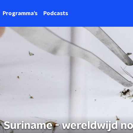
Programma's
Podcasts
n Suriname - wereldwijd n