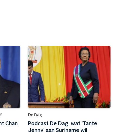
De Dag
S
nt Chan
Podcast De Dag: wat 'Tante
Jenny' aan Suriname wil