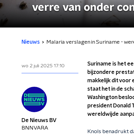
verre van onder con
Nieuws
Malaria verslagen in Suriname - wer
Suriname is het ee
wo 2 juli 2025
17:10
bijzondere presta
makkelijk dit voor e
staat het in de sc
Washington besloo
president Donald 
wereldwijde aanpa
De Nieuws BV
BNNVARA
Knols benadrukt dat