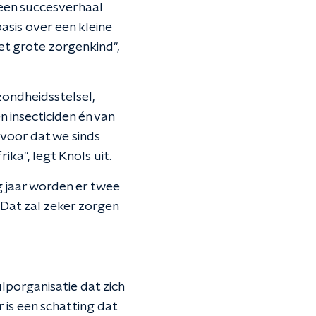
 een succesverhaal
basis over een kleine
et grote zorgenkind",
zondheidsstelsel,
 insecticiden én van
voor dat we sinds
ika", legt Knols uit.
ig jaar worden er twee
“Dat zal zeker zorgen
porganisatie dat zich
 is een schatting dat