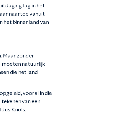
itdaging lag in het
daar naartoe vanuit
in het binnenland van
n. Maar zonder
 moeten natuurlijk
nsen die het land
pgeleid, vooral in die
e tekenen van een
ldus Knols.