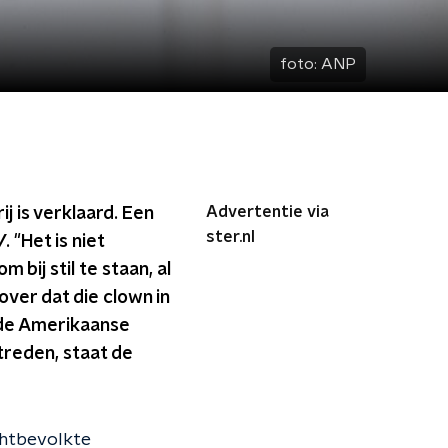
foto:
ANP
Advertentie via
j is verklaard. Een
ster.nl
V
. "Het is niet
m bij stil te staan, al
ver dat die clown in
 de Amerikaanse
treden, staat de
ichtbevolkte