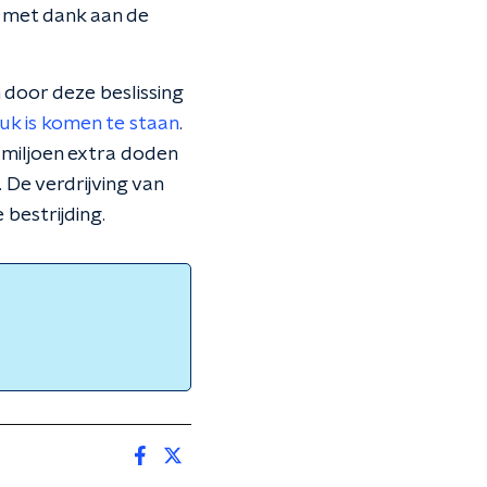
en met dank aan de
 door deze beslissing
uk is komen te staan
.
 miljoen extra doden
 De verdrijving van
bestrijding.