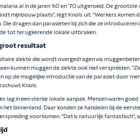
laria al in de jaren '60 en '70 uitgeroeid. De grootste u
indt mijnbouw plaats", legt Knols uit. "Werkers komen 
ie dragen dan parasieten bij zich die ze introduceren 
dde tot terugkerende lokale uitbraken.
groot resultaat
asitaire ziekte die wordt overgedragen via muggenbete
en kunnen muggen de ziekte ook niet verspreiden. "Ze
ven op de mogelijke introductie van de parasiet door me
rschuwt Knols.
es lag in een sterke lokale aanpak. Mensen waren goed o
n het binnenland. Daar konden ze handelen bij de eerst
rspreiding voorkomen. "Dat is natuurlijk fantastisch", a
ijd