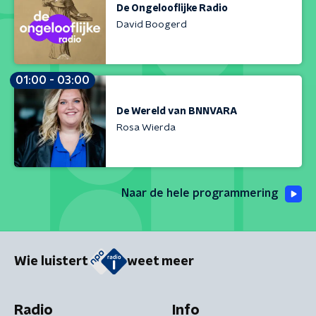
De Ongelooflijke Radio
David Boogerd
01:00 - 03:00
De Wereld van BNNVARA
Rosa Wierda
Naar de hele programmering
Wie luistert
weet meer
Radio
Info