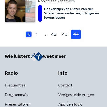
Nooit Meer Slapen
VPRO
Boekentips van Pieter van der
Wielen: over verliezen, intriges en
levenslessen
1
42
43
44
…
Wie luistert
weet meer
Radio
Info
Frequenties
Contact
Programma's
Veelgestelde vragen
Presentatoren
App de studio