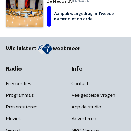
De Nieuws BV
BNNVARA
Aanpak wangedrag in Tweede
Kamer niet op orde
Wie luistert
weet meer
Radio
Info
Frequenties
Contact
Programma's
Veelgestelde vragen
Presentatoren
App de studio
Muziek
Adverteren
Gemist
NPO Campus