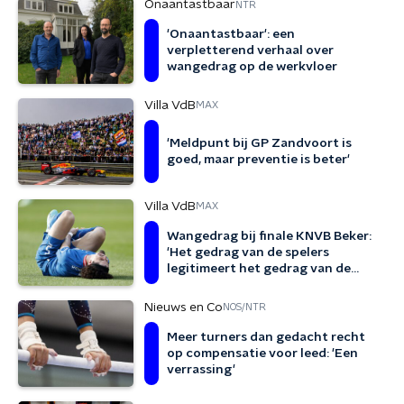
Onaantastbaar
NTR
'Onaantastbaar': een
verpletterend verhaal over
wangedrag op de werkvloer
Villa VdB
MAX
'Meldpunt bij GP Zandvoort is
goed, maar preventie is beter'
Villa VdB
MAX
Wangedrag bij finale KNVB Beker:
'Het gedrag van de spelers
legitimeert het gedrag van de
supporters'
Nieuws en Co
NOS/NTR
Meer turners dan gedacht recht
op compensatie voor leed: 'Een
verrassing'