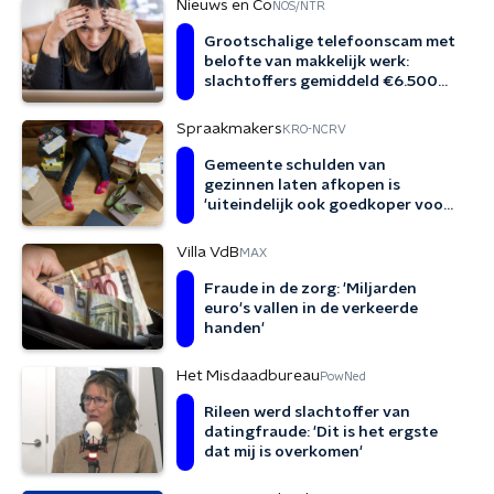
Nieuws en Co
NOS/NTR
Grootschalige telefoonscam met
belofte van makkelijk werk:
slachtoffers gemiddeld €6.500
kwijt
Spraakmakers
KRO-NCRV
Gemeente schulden van
gezinnen laten afkopen is
'uiteindelijk ook goedkoper voor
het systeem'
Villa VdB
MAX
Fraude in de zorg: 'Miljarden
euro's vallen in de verkeerde
handen'
Het Misdaadbureau
PowNed
Rileen werd slachtoffer van
datingfraude: 'Dit is het ergste
dat mij is overkomen'