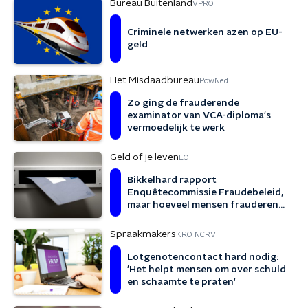
Bureau Buitenland
VPRO
Criminele netwerken azen op EU-
geld
Het Misdaadbureau
PowNed
Zo ging de frauderende
examinator van VCA-diploma's
vermoedelijk te werk
Geld of je leven
EO
Bikkelhard rapport
Enquêtecommissie Fraudebeleid,
maar hoeveel mensen frauderen
eigenlijk?
Spraakmakers
KRO-NCRV
Lotgenotencontact hard nodig:
'Het helpt mensen om over schuld
en schaamte te praten'