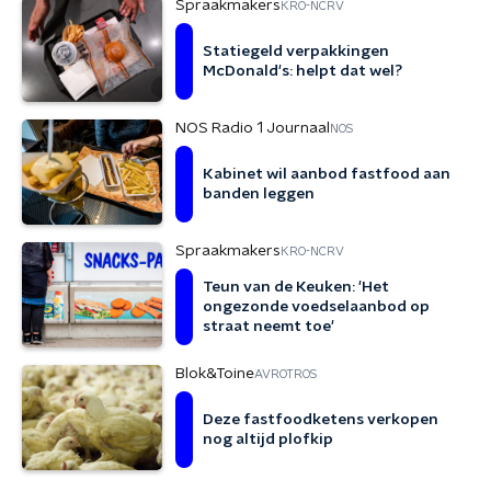
Spraakmakers
KRO-NCRV
Statiegeld verpakkingen
McDonald's: helpt dat wel?
NOS Radio 1 Journaal
NOS
Kabinet wil aanbod fastfood aan
banden leggen
Spraakmakers
KRO-NCRV
Teun van de Keuken: 'Het
ongezonde voedselaanbod op
straat neemt toe'
Blok&Toine
AVROTROS
Deze fastfoodketens verkopen
nog altijd plofkip