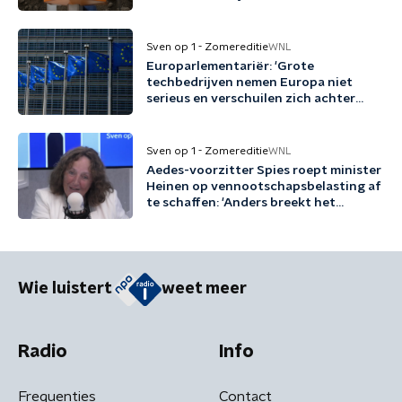
woordspelletjes'
Sven op 1 - Zomereditie
WNL
Europarlementariër: 'Grote
techbedrijven nemen Europa niet
serieus en verschuilen zich achter
Trump'
Sven op 1 - Zomereditie
WNL
Aedes-voorzitter Spies roept minister
Heinen op vennootschapsbelasting af
te schaffen: 'Anders breekt het
kabinet een belofte'
Wie luistert
weet meer
Radio
Info
Frequenties
Contact