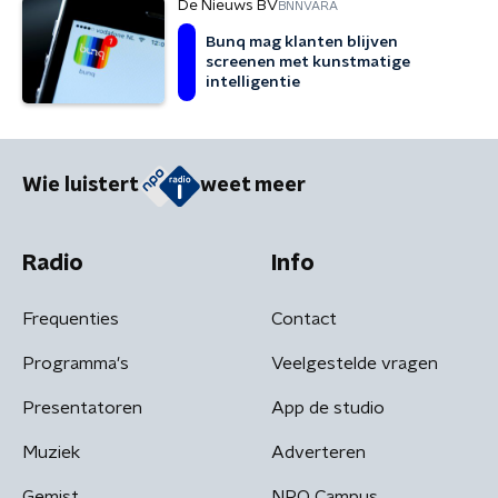
De Nieuws BV
BNNVARA
Bunq mag klanten blijven
screenen met kunstmatige
intelligentie
Wie luistert
weet meer
Radio
Info
Frequenties
Contact
Programma's
Veelgestelde vragen
Presentatoren
App de studio
Muziek
Adverteren
Gemist
NPO Campus