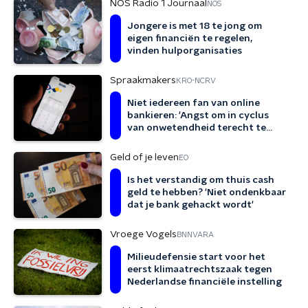
NOS Radio 1 Journaal
NOS
Jongere is met 18 te jong om
eigen financiën te regelen,
vinden hulporganisaties
Spraakmakers
KRO-NCRV
Niet iedereen fan van online
bankieren: 'Angst om in cyclus
van onwetendheid terecht te
komen'
Geld of je leven
EO
Is het verstandig om thuis cash
geld te hebben? 'Niet ondenkbaar
dat je bank gehackt wordt'
Vroege Vogels
BNNVARA
Milieudefensie start voor het
eerst klimaatrechtszaak tegen
Nederlandse financiële instelling