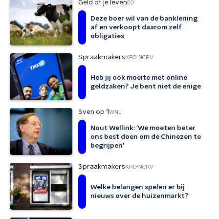
Geld of je leven
EO
Deze boer wil van de banklening
af en verkoopt daarom zelf
obligaties
Spraakmakers
KRO-NCRV
Heb jij ook moeite met online
geldzaken? Je bent niet de enige
Sven op 1
WNL
Nout Wellink: 'We moeten beter
ons best doen om de Chinezen te
begrijpen'
Spraakmakers
KRO-NCRV
Welke belangen spelen er bij
nieuws over de huizenmarkt?