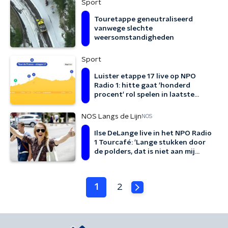
Sport
Touretappe geneutraliseerd
vanwege slechte
weersomstandigheden
Sport
Luister etappe 17 live op NPO
Radio 1: hitte gaat 'honderd
procent' rol spelen in laatste
overgangsrit
NOS Langs de Lijn
NOS
Ilse DeLange live in het NPO Radio
1 Tourcafé: 'Lange stukken door
de polders, dat is niet aan mij
besteed'
1
2