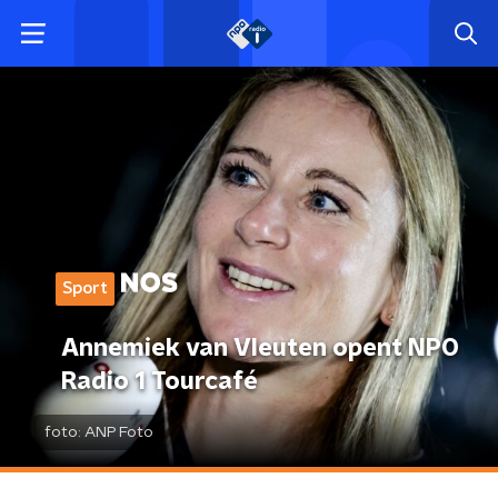
Sport
Annemiek van Vleuten opent NPO
Radio 1 Tourcafé
foto:
ANP Foto