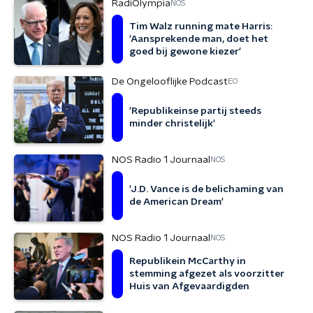
RadiOlympia
NOS
Tim Walz running mate Harris:
'Aansprekende man, doet het
goed bij gewone kiezer'
De Ongelooflijke Podcast
EO
'Republikeinse partij steeds
minder christelijk'
NOS Radio 1 Journaal
NOS
'J.D. Vance is de belichaming van
de American Dream'
NOS Radio 1 Journaal
NOS
Republikein McCarthy in
stemming afgezet als voorzitter
Huis van Afgevaardigden