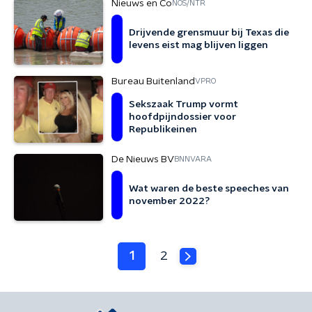
Nieuws en Co
NOS/NTR
Drijvende grensmuur bij Texas die
levens eist mag blijven liggen
Bureau Buitenland
VPRO
Sekszaak Trump vormt
hoofdpijndossier voor
Republikeinen
De Nieuws BV
BNNVARA
Wat waren de beste speeches van
november 2022?
1
2