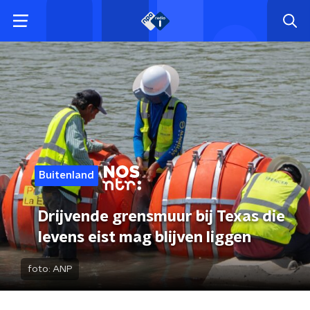
Buitenland
Drijvende grensmuur bij Texas die
levens eist mag blijven liggen
foto:
ANP