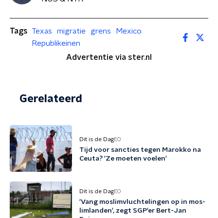
Tags
Texas
migratie
grens
Mexico
Republikeinen
Advertentie via ster.nl
Gerelateerd
Dit is de Dag
EO
Tijd voor sancties tegen Marokko na
Ceuta? 'Ze moeten voelen'
Dit is de Dag
EO
'Vang mos­lim­vluch­te­lin­gen op in mos­
lim­lan­den', zegt SGP'er Bert-Jan