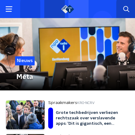
Nieuws
Meta
Spraakmakers
KRO-NCRV
Grote techbedrijven verliezen
rechtszaak over verslavende
apps: 'Dit is gigantisch, een
doorbraak'