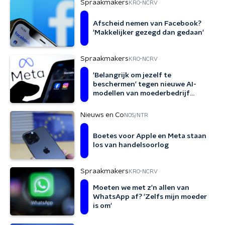
Spraakmakers
KRO-NCRV
Afscheid nemen van Facebook?
'Makkelijker gezegd dan gedaan'
Spraakmakers
KRO-NCRV
'Belangrijk om jezelf te
beschermen' tegen nieuwe AI-
modellen van moederbedrijf
Facebook
Nieuws en Co
NOS/NTR
Boetes voor Apple en Meta staan
los van handelsoorlog
Spraakmakers
KRO-NCRV
Moeten we met z'n allen van
WhatsApp af? 'Zelfs mijn moeder
is om'