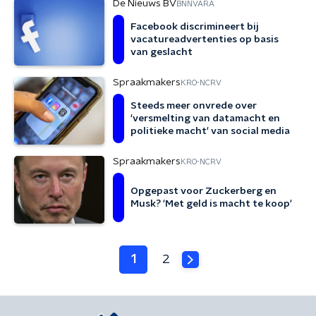
De Nieuws BV
BNNVARA
Facebook discrimineert bij
vacatureadvertenties op basis
van geslacht
Spraakmakers
KRO-NCRV
Steeds meer onvrede over
'versmelting van datamacht en
politieke macht' van social media
Spraakmakers
KRO-NCRV
Opgepast voor Zuckerberg en
Musk? 'Met geld is macht te koop'
1
2