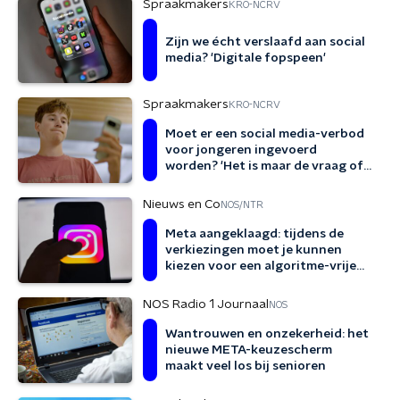
Spraakmakers
KRO-NCRV
Zijn we écht verslaafd aan social
media? 'Digitale fopspeen'
Spraakmakers
KRO-NCRV
Moet er een social media-verbod
voor jongeren ingevoerd
worden? 'Het is maar de vraag of
het helpt'
Nieuws en Co
NOS/NTR
Meta aangeklaagd: tijdens de
verkiezingen moet je kunnen
kiezen voor een algoritme-vrije
tijdlijn
NOS Radio 1 Journaal
NOS
Wantrouwen en onzekerheid: het
nieuwe META-keuzescherm
maakt veel los bij senioren