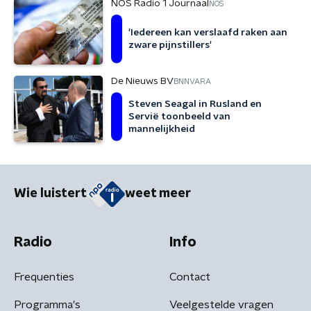
NOS Radio 1 Journaal
NOS
'Iedereen kan verslaafd raken aan
zware pijnstillers'
De Nieuws BV
BNNVARA
Steven Seagal in Rusland en
Servië toonbeeld van
mannelijkheid
Wie luistert
weet meer
Radio
Info
Frequenties
Contact
Programma's
Veelgestelde vragen