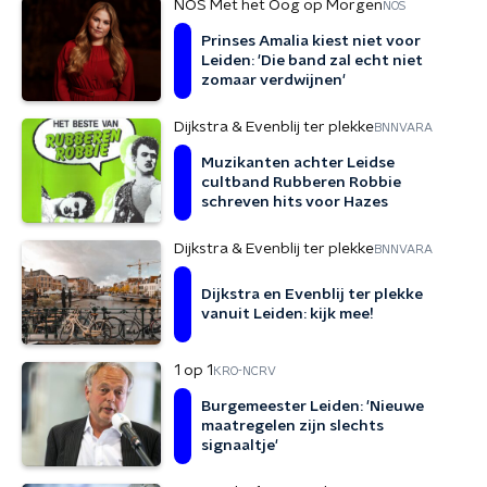
NOS Met het Oog op Morgen
NOS
Prinses Amalia kiest niet voor
Leiden: 'Die band zal echt niet
zomaar verdwijnen'
Dijkstra & Evenblij ter plekke
BNNVARA
Muzikanten achter Leidse
cultband Rubberen Robbie
schreven hits voor Hazes
Dijkstra & Evenblij ter plekke
BNNVARA
Dijkstra en Evenblij ter plekke
vanuit Leiden: kijk mee!
1 op 1
KRO-NCRV
Burgemeester Leiden: 'Nieuwe
maatregelen zijn slechts
signaaltje'