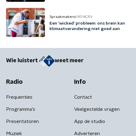
bedrijfsleven'
Spraakmakers
KRO-NCRV
Een 'wicked' probleem: ons brein kan
klimaatverandering niet goed aan
Wie luistert
weet meer
Radio
Info
Frequenties
Contact
Programma's
Veelgestelde vragen
Presentatoren
App de studio
Muziek
Adverteren