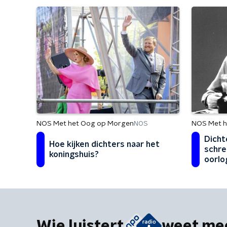
NOS Met het Oog op Morgen
NOS Met h
NOS
Dicht
Hoe kijken dichters naar het
schre
koningshuis?
oorlo
Wie luistert
weet me