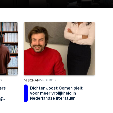
MISCHA!
S
AVROTROS
ers
Dichter Joost Oomen pleit
voor meer vrolijkheid in
og
Nederlandse literatuur