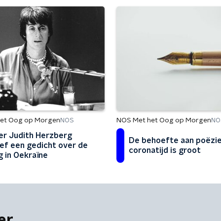
et Oog op Morgen
NOS Met het Oog op Morgen
NOS
NO
er Judith Herzberg
De behoefte aan poëzie
ef een gedicht over de
coronatijd is groot
g in Oekraïne
er