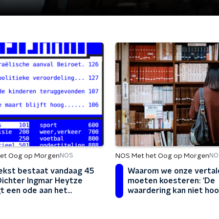
et Oog op Morgen
NOS Met het Oog op Morgen
NOS
NO
ekst bestaat vandaag 45
Waarom we onze vertal
 Dichter Ingmar Heytze
moeten koesteren: 'De
t een ode aan het
waardering kan niet ho
um
genoeg zijn'