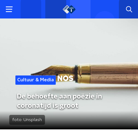
Cultuur & Media
De behoefte aan poëzie in
coronatijd is groot
foto:
Unsplash