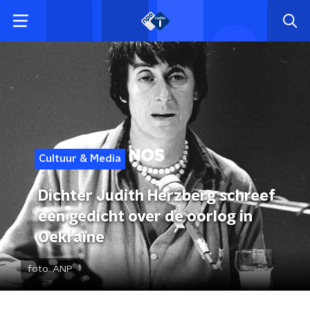
Cultuur & Media
Dichter Judith Herzberg schreef
een gedicht over de oorlog in
Oekraïne
foto:
ANP