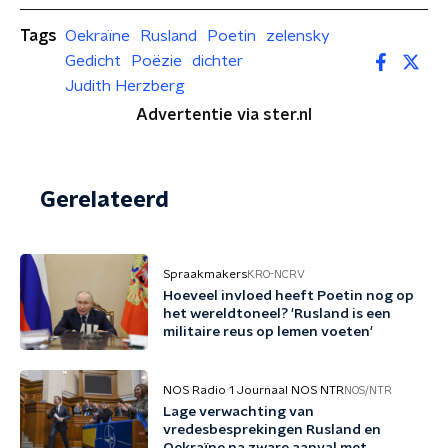
Tags
Oekraïne
Rusland
Poetin
zelensky
Gedicht
Poëzie
dichter
Judith Herzberg
Advertentie via ster.nl
Gerelateerd
Spraakmakers
KRO-NCRV
Hoeveel invloed heeft Poetin nog op
het wereldtoneel? 'Rusland is een
militaire reus op lemen voeten'
NOS Radio 1 Journaal NOS NTR
NOS/NTR
Lage verwachting van
vredesbesprekingen Rusland en