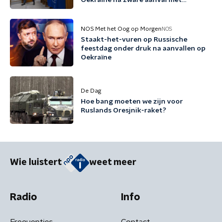
Oekraïne na zware aanval met
ballistische raketten
NOS Met het Oog op Morgen
NOS
Staakt-het-vuren op Russische
feestdag onder druk na aanvallen op
Oekraïne
De Dag
Hoe bang moeten we zijn voor
Ruslands Oresjnik-raket?
Wie luistert
weet meer
Radio
Info
Frequenties
Contact