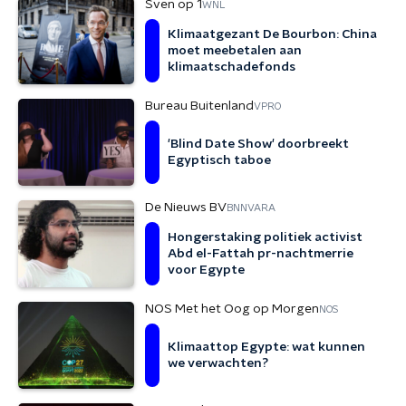
Sven op 1
WNL
Klimaatgezant De Bourbon: China
moet meebetalen aan
klimaatschadefonds
Bureau Buitenland
VPRO
'Blind Date Show' doorbreekt
Egyptisch taboe
De Nieuws BV
BNNVARA
Hongerstaking politiek activist
Abd el-Fattah pr-nachtmerrie
voor Egypte
NOS Met het Oog op Morgen
NOS
Klimaattop Egypte: wat kunnen
we verwachten?