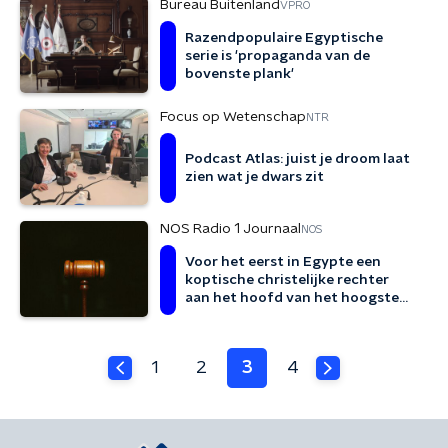
Bureau Buitenland
VPRO
Razendpopulaire Egyptische
serie is 'propaganda van de
bovenste plank'
Focus op Wetenschap
NTR
Podcast Atlas: juist je droom laat
zien wat je dwars zit
NOS Radio 1 Journaal
NOS
Voor het eerst in Egypte een
koptische christelijke rechter
aan het hoofd van het hoogste
gerechtsorgaan
1
2
3
4