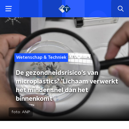
Wetenschap & Techniek
De gezondheidsrisico's van
microplastics? 'Lichaam verwerkt
het minder snel dan het
binnenkomt'
foto:
ANP