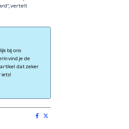
rd", vertelt
jk bij ons
rin vind je de
artikel dat zeker
iets!