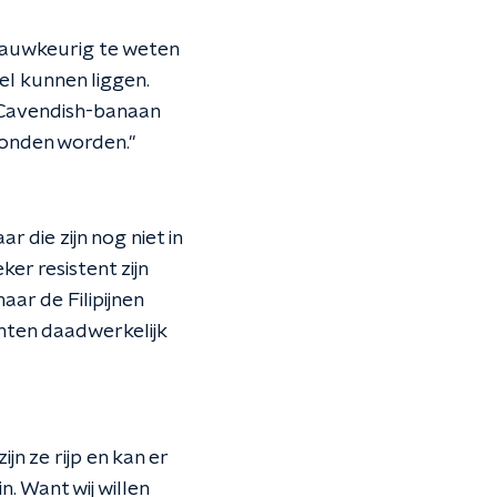
nauwkeurig te weten
l kunnen liggen.
 Cavendish-banaan
vonden worden."
die zijn nog niet in
er resistent zijn
aar de Filipijnen
nten daadwerkelijk
n ze rijp en kan er
n. Want wij willen