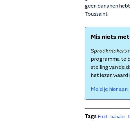
geen bananen hebben
Toussaint.
Mis niets met
Spraakmakers
m
programma te b
stelling van de 
het lezen waard 
Meld je hier aan
.
Tags
Fruit
banaan