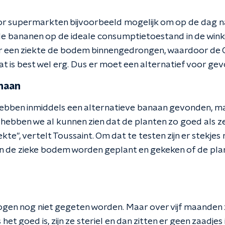
oor supermarkten bijvoorbeeld mogelijk om op de dag 
e bananen op de ideale consumptietoestand in de winke
 er een ziekte de bodem binnengedrongen, waardoor de
at is best wel erg. Dus er moet een alternatief voor ge
naan
ben inmiddels een alternatieve banaan gevonden, maar 
 hebben we al kunnen zien dat de planten zo goed als zek
e", vertelt Toussaint. Om dat te testen zijn er stekjes n
in de zieke bodem worden geplant en gekeken of de pla
en nog niet gegeten worden. Maar over vijf maanden zij
het goed is, zijn ze steriel en dan zitten er geen zaadjes i