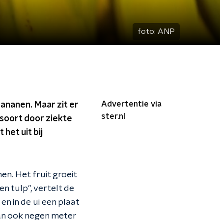
foto:
ANP
Advertentie via
ananen. Maar zit er
ster.nl
nsoort door ziekte
het uit bij
en. Het fruit groeit
en tulp", vertelt de
en in de ui een plaat
 dan ook negen meter