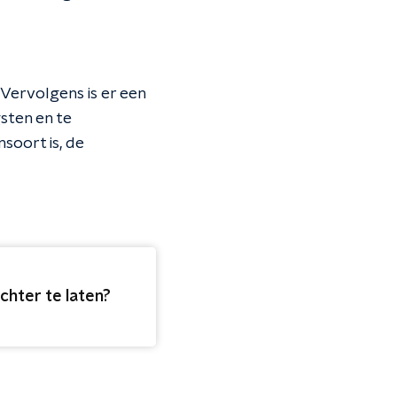
 Vervolgens is er een
sten en te
soort is, de
achter te laten?