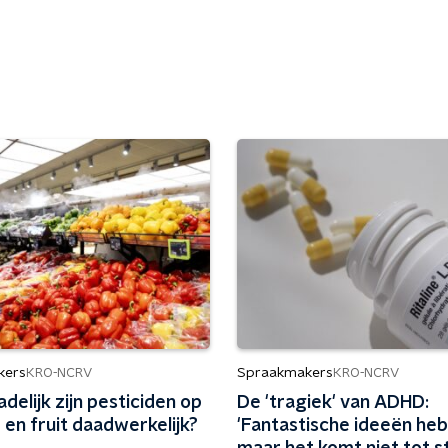
kers
Spraakmakers
KRO-NCRV
KRO-NCRV
delijk zijn pesticiden op
De 'tragiek' van ADHD:
en fruit daadwerkelijk?
'Fantastische ideeën he