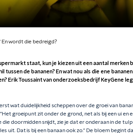
 En wordt die bedreigd?
upermarkt staat, kun je kiezen uit een aantal merken b
chil tussen de bananen? En wat nou als die ene banane
ven? Erik Toussaint van onderzoeksbedrijf KeyGene legt 
eerst wat duidelijkheid scheppen over de groei van banan
Het groeipunt zit onder de grond, net als bij een ui en e
 die doormidden snijdt, zie je dat er onderaan in de tulp 
alles uit. Dat is bij een banaan ook zo." De bloem begint