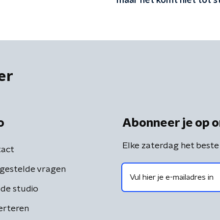
maar het komt niet tot s
er
o
Abonneer je op o
Elke zaterdag het beste
act
gestelde vragen
de studio
erteren