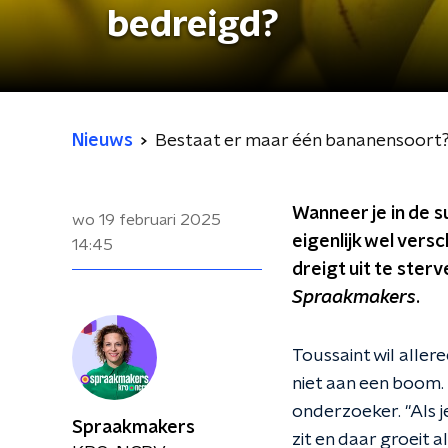
bedreigd?
Nieuws
Bestaat er maar één bananensoort?
Wanneer je in de s
wo 19 februari 2025
eigenlijk wel vers
14:45
dreigt uit te ster
Spraakmakers
.
Toussaint wil aller
niet aan een boom. "
onderzoeker. "Als je
Spraakmakers
zit en daar groeit 