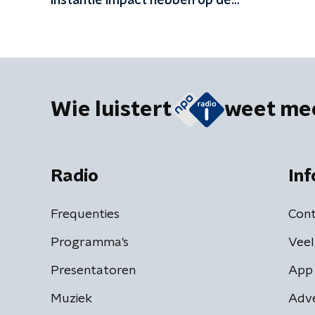
instantie impact hebben op de
aarde'
Wie luistert
weet me
Radio
Inf
Frequenties
Cont
Programma's
Veel
Presentatoren
App 
Muziek
Adv