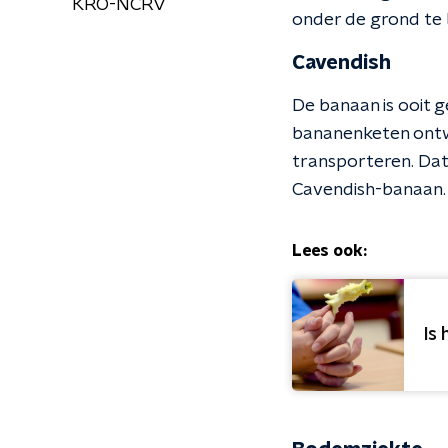
KRO-NCRV
onder de grond te 
Cavendish
De banaan is ooit g
bananenketen ontwi
transporteren. Dat
Cavendish-banaan. 
Lees ook:
Is