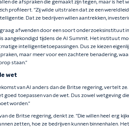
len de afspraken die gemaakt zijn tegen, maar is het w
ich profileert. "Zij wilde uitstralen dat ze een wereldlei
elligentie. Dat ze bedrijven willen aantrekken, investeri
ze graag afwenden door een soort onderzoeksinstituut in
is aangekondigd tijdens de AI Summit. Het instituut mo
tmatige intelligentietoepassingen. Dus ze kiezen eigenli
praken, maar meer voor een zachtere benadering, waar
orop staan."
de wet
komst van AI anders dan de Britse regering, vertelt ze. 
t goed toepassen van de wet. Dus zowel wetgeving die e
oet worden."
jn van de Britse regering, denkt ze. "Die willen heel erg ki
unnen zetten, hoe ze bedrijven kunnen binnenhalen. Het