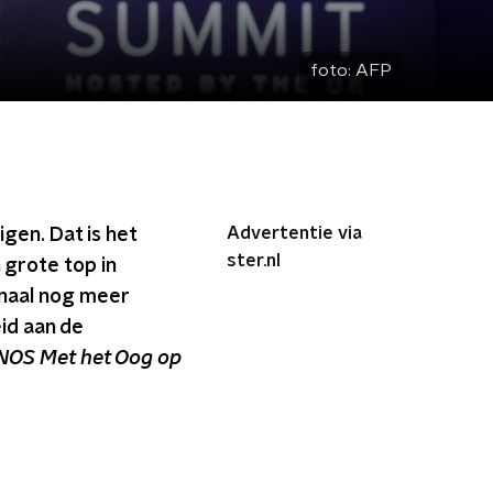
foto:
AFP
Advertentie via
igen. Dat is het
ster.nl
 grote top in
onaal nog meer
id aan de
NOS Met het Oog op