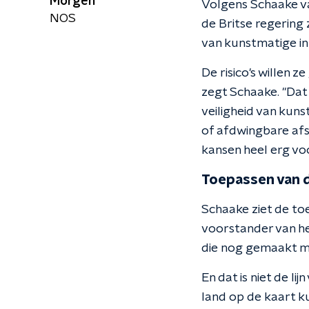
Morgen
Volgens Schaake val
NOS
de Britse regering z
van kunstmatige int
De risico's willen 
zegt Schaake. "Dat 
veiligheid van kuns
of afdwingbare afs
kansen heel erg vo
Toepassen van 
Schaake ziet de toe
voorstander van he
die nog gemaakt m
En dat is niet de li
land op de kaart k