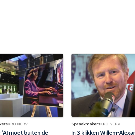
kers
Spraakmakers
KRO-NCRV
KRO-NCRV
: 'AI moet buiten de
In 3 klikken Willem-Alex