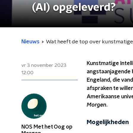
(AI) opgeleverd?
Nieuws
Wat heeft de top over kunstmatige i
Kunstmatige Intelli
vr 3 november 2023
angstaanjagende be
12:00
Engeland, die van
afspraken te wille
Amerikaanse univer
Morgen
.
Mogelijkheden
NOS Met het Oog op