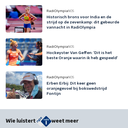
RadiOlympia
NOS
Historisch brons voor India en de
strijd op de zevenkamp: dit gebeurde
vannacht in RadiOlympia
RadiOlympia
NOS
Hockeyster Van Geffen: 'Dit is het
beste Oranje waarin ik heb gespeeld'
RadiOlympia
NOS
Erben Erbij: Dit keer geen
oranjegevoel bij bokswedstrijd
Fontijn
Wie luistert
weet meer