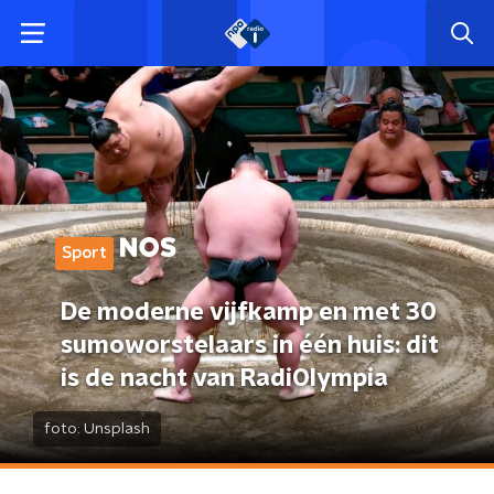
Sport
De moderne vijfkamp en met 30
sumoworstelaars in één huis: dit
is de nacht van RadiOlympia
foto:
Unsplash