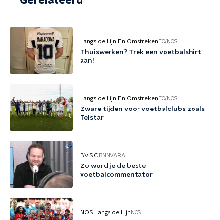
Gerelateerd
Langs de Lijn En Omstreken
EO/NOS
Thuiswerken? Trek een voetbalshirt
aan!
Langs de Lijn En Omstreken
EO/NOS
Zware tijden voor voetbalclubs zoals
Telstar
B.V.S.C.
BNNVARA
Zo word je de beste
voetbalcommentator
NOS Langs de Lijn
NOS