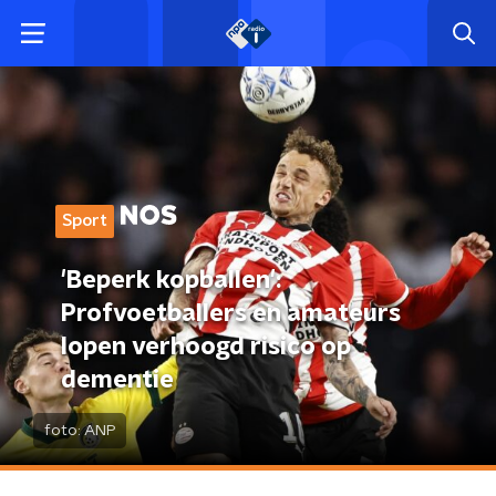
Sport
'Beperk kopballen':
Profvoetballers en amateurs
lopen verhoogd risico op
dementie
foto:
ANP