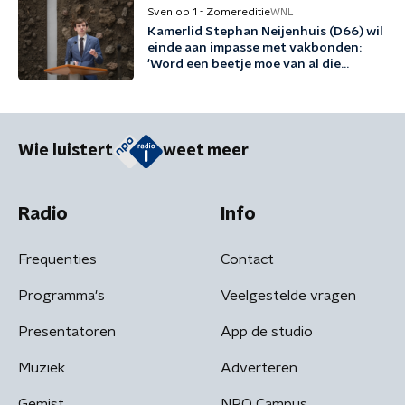
Sven op 1 - Zomereditie
WNL
Kamerlid Stephan Neijenhuis (D66) wil
einde aan impasse met vakbonden:
'Word een beetje moe van al die
woordspelletjes'
Wie luistert
weet meer
Radio
Info
Frequenties
Contact
Programma's
Veelgestelde vragen
Presentatoren
App de studio
Muziek
Adverteren
Gemist
NPO Campus