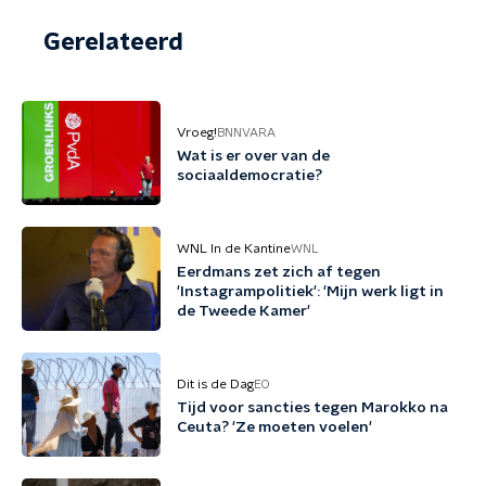
Gerelateerd
Vroeg!
BNNVARA
Wat is er over van de
sociaaldemocratie?
WNL In de Kantine
WNL
Eerdmans zet zich af tegen
'Instagrampolitiek': 'Mijn werk ligt in
de Tweede Kamer'
Dit is de Dag
EO
Tijd voor sancties tegen Marokko na
Ceuta? 'Ze moeten voelen'