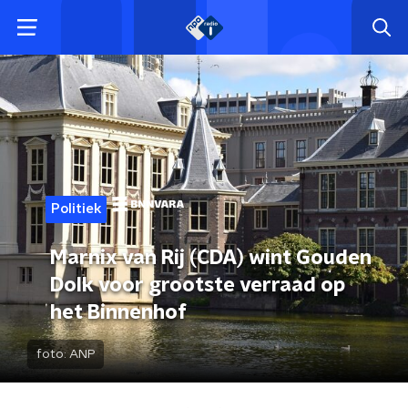
Politiek
Marnix van Rij (CDA) wint Gouden
Dolk voor grootste verraad op
het Binnenhof
foto:
ANP