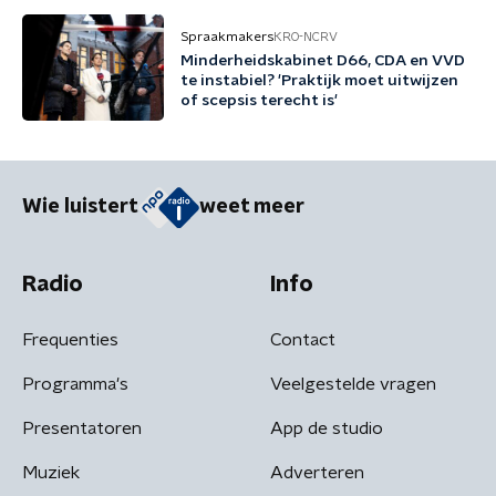
Spraakmakers
KRO-NCRV
Minderheidskabinet D66, CDA en VVD
te instabiel? 'Praktijk moet uitwijzen
of scepsis terecht is'
Wie luistert
weet meer
Radio
Info
Frequenties
Contact
Programma's
Veelgestelde vragen
Presentatoren
App de studio
Muziek
Adverteren