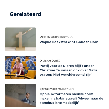
Gerelateerd
De Nieuws BV
BNNVARA
Wopke Hoekstra wint Gouden Dolk
Dit is de Dag
EO
Partij voor de Dieren blijft onder
Christine Teunissen ook over Gaza
praten: 'Niet wereldvreemd zijn'
Spraakmakers
KRO-NCRV
Opnieuw formeren nieuwe norm
maken na kabinetsval? 'Alweer naar de
stembus is te makkelijk'