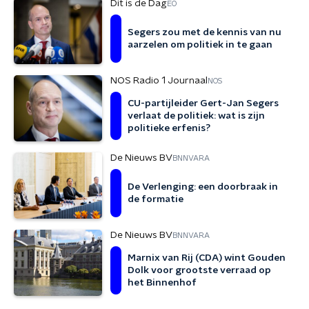
Dit is de Dag
EO
Segers zou met de kennis van nu
aarzelen om politiek in te gaan
NOS Radio 1 Journaal
NOS
CU-partijleider Gert-Jan Segers
verlaat de politiek: wat is zijn
politieke erfenis?
De Nieuws BV
BNNVARA
De Verlenging: een doorbraak in
de formatie
De Nieuws BV
BNNVARA
Marnix van Rij (CDA) wint Gouden
Dolk voor grootste verraad op
het Binnenhof