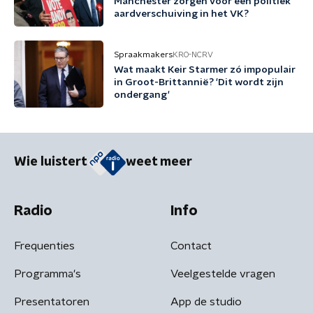
Manchester zorgen voor een politiek
aardverschuiving in het VK?
Spraakmakers
KRO-NCRV
Wat maakt Keir Starmer zó impopulair
in Groot-Brittannië? 'Dit wordt zijn
ondergang'
Wie luistert
weet meer
Radio
Info
Frequenties
Contact
Programma's
Veelgestelde vragen
Presentatoren
App de studio