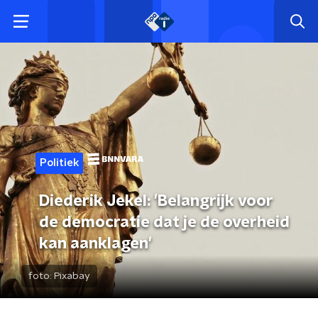
Politiek
Diederik Jekel: 'Belangrijk voor
de democratie dat je de overheid
kan aanklagen'
foto:
Pixabay