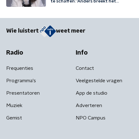
te schaffen: 'Anders breekt het
kabinet een belofte'
Wie luistert
weet meer
Radio
Info
Frequenties
Contact
Programma's
Veelgestelde vragen
Presentatoren
App de studio
Muziek
Adverteren
Gemist
NPO Campus