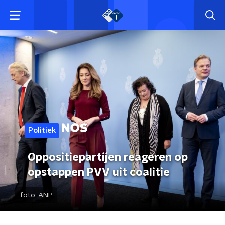
Politiek
Oppositiepartijen reageren op
opstappen PVV uit coalitie
foto:
ANP