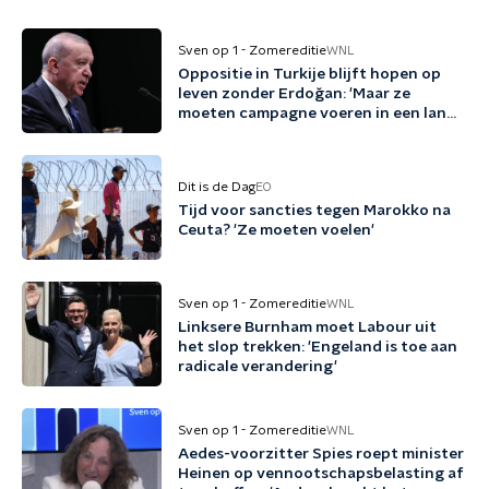
Sven op 1 - Zomereditie
WNL
Oppositie in Turkije blijft hopen op
leven zonder Erdoğan: 'Maar ze
moeten campagne voeren in een land
waar dat heel lastig is'
Dit is de Dag
EO
Tijd voor sancties tegen Marokko na
Ceuta? 'Ze moeten voelen'
Sven op 1 - Zomereditie
WNL
Linksere Burnham moet Labour uit
het slop trekken: 'Engeland is toe aan
radicale verandering'
Sven op 1 - Zomereditie
WNL
Aedes-voorzitter Spies roept minister
Heinen op vennootschapsbelasting af