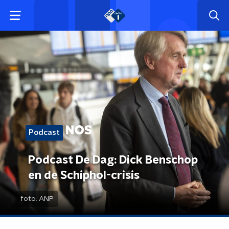
Podcast
Podcast De Dag: Dick Benschop
en de Schiphol-crisis
foto:
ANP