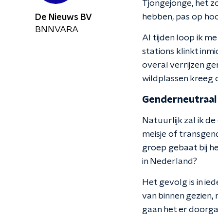
Tjongejonge, het z
hebben, pas op hoor
De Nieuws BV
BNNVARA
Al tijden loop ik 
stations klinkt inm
overal verrijzen g
wildplassen kreeg o
Genderneutraal
Natuurlijk zal ik de 
meisje of transgen
groep gebaat bij h
in Nederland?
Het gevolg is in ie
van binnen gezien, 
gaan het er doorgaa