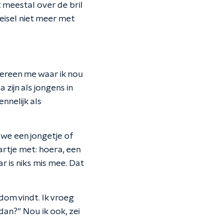
meestal over de bril
oeisel niet meer met
dereen me waar ik nou
zijn als jongens in
nnelijk als
we een jongetje of
rtje met: hoera, een
r is niks mis mee. Dat
dom vindt. Ik vroeg
dan?” Nou ik ook, zei