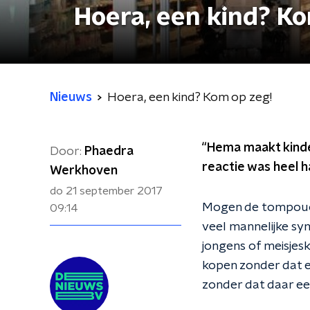
Hoera, een kind? K
Nieuws
Hoera, een kind? Kom op zeg!
“Hema maakt kinder
Door:
Phaedra
reactie was heel 
Werkhoven
do 21 september 2017
Mogen de tompoucen
09:14
veel mannelijke sy
jongens of meisjes
kopen zonder dat er
zonder dat daar ee