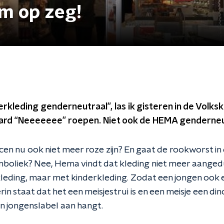
om op zeg!
kleding genderneutraal”, las ik gisteren in de Volksk
hard “Neeeeeee” roepen. Niet ook de HEMA genderneu
 nu ook niet meer roze zijn? En gaat de rookworst in
mboliek? Nee, Hema vindt dat kleding niet meer aang
kleding, maar met kinderkleding. Zodat een jongen ook e
in staat dat het een meisjestrui is en een meisje een di
n jongenslabel aan hangt.