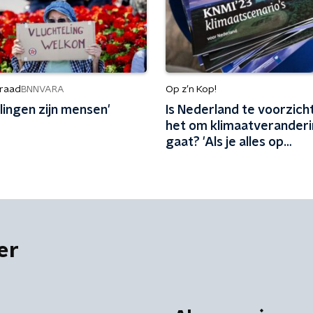
raad
Op z’n Kop!
BNNVARA
lingen zijn mensen'
Is Nederland te voorzicht
het om klimaatverander
gaat? 'Als je alles op
rampscenario’s baseert,
het schip nooit de haven u
er