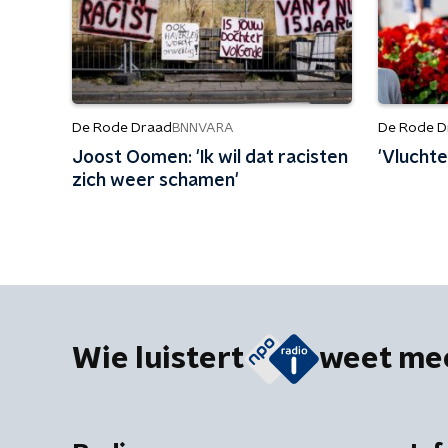
De Rode Draad
De Rode D
BNNVARA
Joost Oomen: 'Ik wil dat racisten
'Vluchte
zich weer schamen'
Wie luistert
weet me