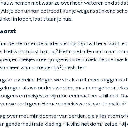
 nauw nemen met waar ze overheen wateren en dat dat 
. Als je een urinoir betreedt kun je wegens stinkend sch
kel in lopen, laat staan je huis.
worst
naar de Hema en de kinderkleding. Op twitter vraagt ie
e. Het is toch juist handig? Het moet allemaal maar prima 
lopen, en meisjes in een jongensonderbroek, hebben we ke
wanneer, waarom eigenlijk?) besloten.
 gaan overeind. Mogen we straks niet meer zeggen dat 
gekregen als we ouders worden, maar een geboortekaa
ongens en meisjes, ze zijn nou eenmaal verschillend. Daa
r hoeven we toch geen Hema-eenheidsworst van te maken?
ag over met mijn dochter van dertien, die alles stom of 
n genderneutrale kleding. “Ik vind het dom,” zei ze. “Jij 