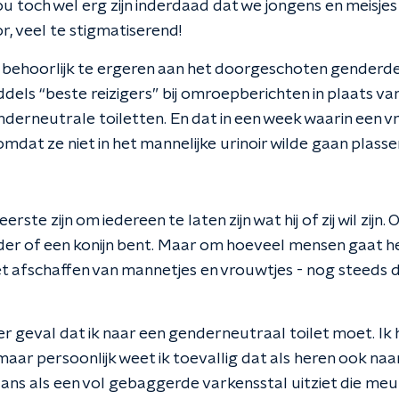
ou toch wel erg zijn inderdaad dat we jongens en meisje
, veel te stigmatiserend!
me behoorlijk te ergeren aan het doorgeschoten genderd
iddels “beste reizigers” bij omroepberichten in plaats va
enderneutrale toiletten. En dat in een week waarin een 
mdat ze niet in het mannelijke urinoir wilde gaan plasse
eerste zijn om iedereen te laten zijn wat hij of zij wil zijn.
der of een konijn bent. Maar om hoeveel mensen gaat he
et afschaffen van mannetjes en vrouwtjes - nog steeds
der geval dat ik naar een genderneutraal toilet moet. Ik
maar persoonlijk weet ik toevallig dat als heren ook naa
ns als een vol gebaggerde varkensstal uitziet die meur