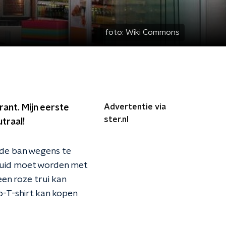
foto:
Wiki Commons
Advertentie via
rant. Mijn eerste
ster.nl
traal!
 de ban wegens te
eduid moet worden met
en roze trui kan
no-T-shirt kan kopen