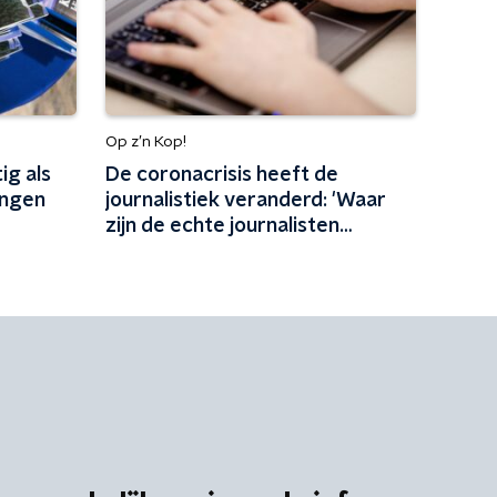
Op z’n Kop!
ig als
De coronacrisis heeft de
ingen
journalistiek veranderd: 'Waar
zijn de echte journalisten
 gaat
gebleven?'
it'