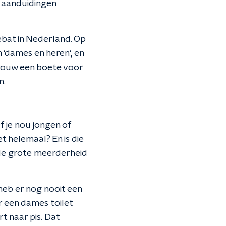
s aanduidingen
ebat in Nederland. Op
n ‘dames en heren’, en
vrouw een boete voor
n.
 Of je nou jongen of
t helemaal? En is die
 de grote meerderheid
 heb er nog nooit een
r een dames toilet
t naar pis. Dat