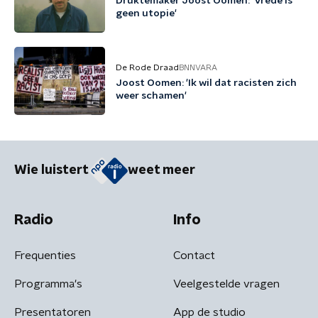
Druktemaker Joost Oomen: 'Vrede is
geen utopie'
De Rode Draad
BNNVARA
Joost Oomen: 'Ik wil dat racisten zich
weer schamen'
Wie luistert
weet meer
Radio
Info
Frequenties
Contact
Programma's
Veelgestelde vragen
Presentatoren
App de studio