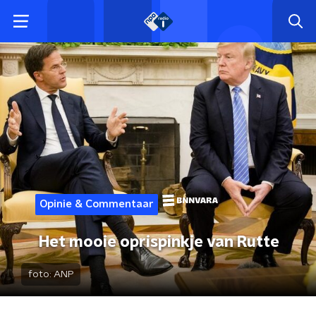
Opinie & Commentaar
Het mooie oprispinkje van Rutte
foto:
ANP