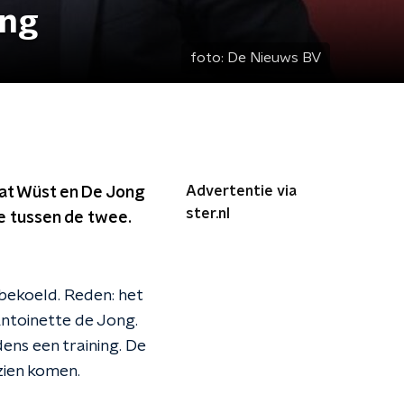
ong
foto:
De Nieuws BV
Advertentie via
dat Wüst en De Jong
ster.nl
ie tussen de twee.
 bekoeld. Reden: het
ntoinette de Jong.
ens een training. De
zien komen.