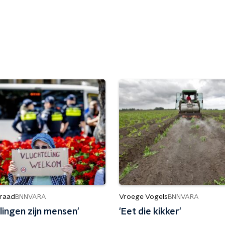
raad
Vroege Vogels
BNNVARA
BNNVARA
lingen zijn mensen'
'Eet die kikker'