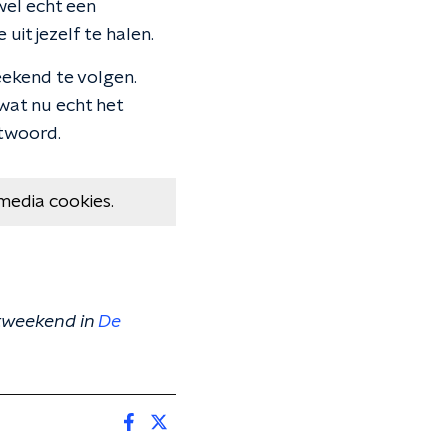
wel echt een
uit jezelf te halen.
eekend te volgen.
wat nu echt het
ntwoord.
media cookies.
tweekend in
De