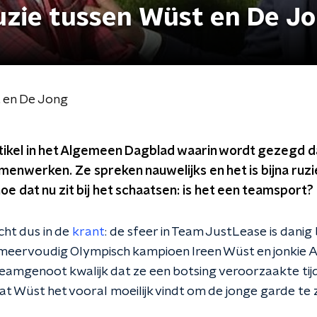
Ruzie tussen Wüst en De J
t en De Jong
rtikel in het Algemeen Dagblad waarin wordt gezegd 
amenwerken. Ze spreken nauwelijks en het is bijna ruz
oe dat nu zit bij het schaatsen: is het een teamsport?
cht dus in de
krant
: de sfeer in Team JustLease is danig
 meervoudig Olympisch kampioen Ireen Wüst en jonkie A
amgenoot kwalijk dat ze een botsing veroorzaakte tijd
t Wüst het vooral moeilijk vindt om de jonge garde te 