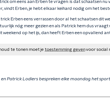
rick om eens aan Erben te vragen: is dat schaatsen nu 
 vindt Erben, je hebt elkaar keihard nodig om het beste 
trick Erben eens verrassen door al het schaatsen dit w
uurlijk nóg meer gezien en als Patrick hem dus vraagt 
it weekend op het ijs, dan heeft Erben een opvallend a
houd te tonen moet je
toestemming geven
voor social 
n Patrick Lodiers bespreken elke maandag het spor