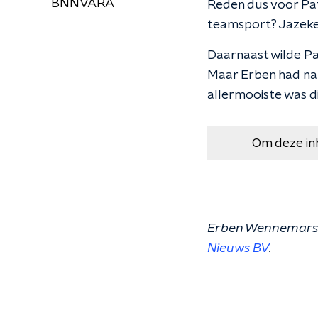
BNNVARA
Reden dus voor Pat
teamsport? Jazeker,
Daarnaast wilde Pa
Maar Erben had nat
allermooiste was d
Om deze in
Erben Wennemars e
Nieuws BV
.